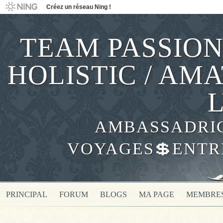
Créez un réseau Ning !
TEAM PASSION
HOLISTIC / AM
AMBASSADRICE
VOYAGES💲ENTR
PRINCIPAL
FORUM
BLOGS
MA PAGE
MEMBRE