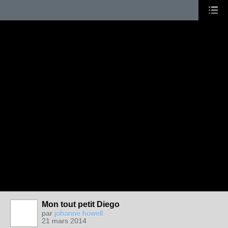
Mon tout petit Diego
par
johanne howell
21 mars 2014