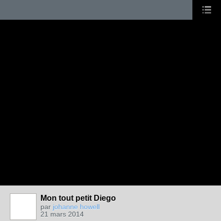
Mon tout petit Diego
par
johanne howell
21 mars 2014