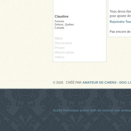
Vous devez êtr
pour ajouter d
Claudine
Femme
Rejoindre Tea
Delson, Québec
Canada
Pas encore de
Billets
Discussions
Photos
Albums photo
Vidéos
© 2026 CRÉÉ PAR
AMATEUR DE CHIENS - DOG 
Accès Holistique prend soin de vous et vos anima