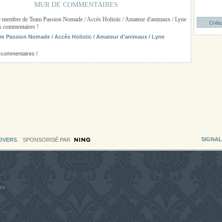
MUR DE COMMENTAIRES
e membre de Team Passion Nomade / Accès Holistic / Amateur d'animaux / Lyne
Créez
es commentaires !
m Passion Nomade / Accès Holistic / Amateur d'animaux / Lyne
 commentaires !
SIGNA
LOVERS
. SPONSORISÉ PAR
ux