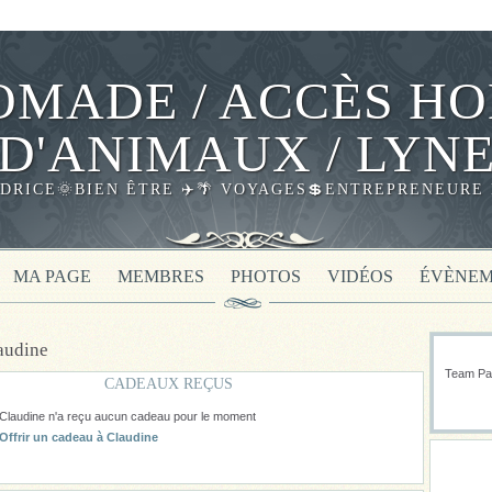
MADE / ACCÈS HO
D'ANIMAUX / LYN
DRICE🌞BIEN ÊTRE ✈️🌴 VOYAGES💲ENTREPRENEURE 
MA PAGE
MEMBRES
PHOTOS
VIDÉOS
ÉVÈNEM
audine
Team Pas
CADEAUX REÇUS
Claudine n'a reçu aucun cadeau pour le moment
Offrir un cadeau à Claudine