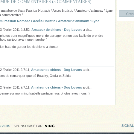
MUR DE COMMENTAIRES (3 COMMENTAIRES)
e membre de Team Passion Nomade / Accès Holistic / Amateur d'animaux / Lyne
Créez
es commentaires !
m Passion Nomade / Accès Holistic / Amateur d'animaux / Lyne
3 février 2011 à 3:52,
Amateur de chiens - Dog Lovers
a dit...
photos sont magnifiques merci de partager et non pas facile de prendre
hoto surtout avant une marche ;)
 bien hate de garder les tit chiens a bientot
2 février 2011 à 7:11,
Amateur de chiens - Dog Lovers
a dit...
iens de remarquer que cé Beacky, Otella et Zelda
2 février 2011 à 7:11,
Amateur de chiens - Dog Lovers
a dit...
venue sur mon ning Isabelle partager vos photos avec nous :)
SIGNA
LOVERS
. SPONSORISÉ PAR