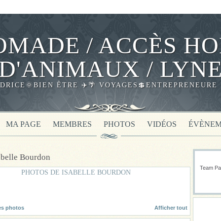
MADE / ACCÈS HO
D'ANIMAUX / LYN
DRICE🌞BIEN ÊTRE ✈️🌴 VOYAGES💲ENTREPRENEURE 
MA PAGE
MEMBRES
PHOTOS
VIDÉOS
ÉVÈNEM
abelle Bourdon
Team Pas
PHOTOS DE ISABELLE BOURDON
es photos
Afficher tout