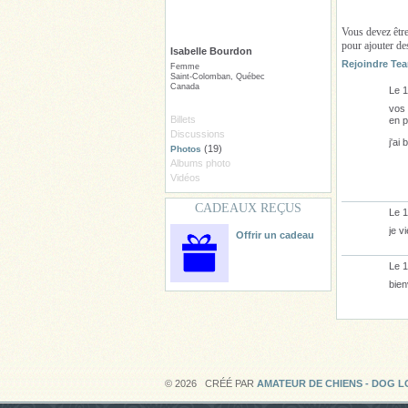
Vous devez êtr
pour ajouter d
Isabelle Bourdon
Rejoindre Tea
Femme
Saint-Colomban, Québec
Canada
Le 1
vos 
Billets
en p
Discussions
j'ai
(19)
Photos
Albums photo
Vidéos
CADEAUX REÇUS
Le 1
je v
Offrir un cadeau
Le 1
bien
© 2026 CRÉÉ PAR
AMATEUR DE CHIENS - DOG 