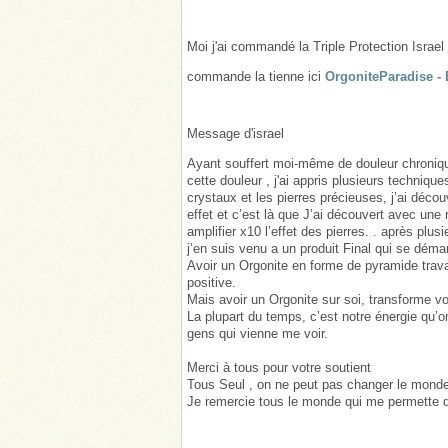
Moi j'ai commandé la Triple Protection Israe
commande la tienne ici
OrgoniteParadise -
Message d'israel
Ayant souffert moi-même de douleur chronique
cette douleur , j'ai appris plusieurs techniqu
crystaux et les pierres précieuses, j’ai découv
effet et c’est là que J’ai découvert avec un
amplifier x10 l’effet des pierres. . après plus
j’en suis venu a un produit Final qui se déma
Avoir un Orgonite en forme de pyramide travai
positive.
Mais avoir un Orgonite sur soi, transforme vo
La plupart du temps, c’est notre énergie qu’on 
gens qui vienne me voir.
Merci à tous pour votre soutient
Tous Seul , on ne peut pas changer le monde 
Je remercie tous le monde qui me permette de