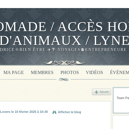
MADE / ACCÈS HO
D'ANIMAUX / LYN
DRICE🌞BIEN ÊTRE ✈️🌴 VOYAGES💲ENTREPRENEURE 
MA PAGE
MEMBRES
PHOTOS
VIDÉOS
ÉVÈNEM
Ajouter
Team Pas
 Lovers
le 10 février 2025 à 10:30
Afficher le blog