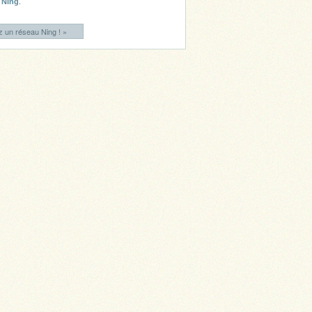
Ning
.
 un réseau Ning ! »