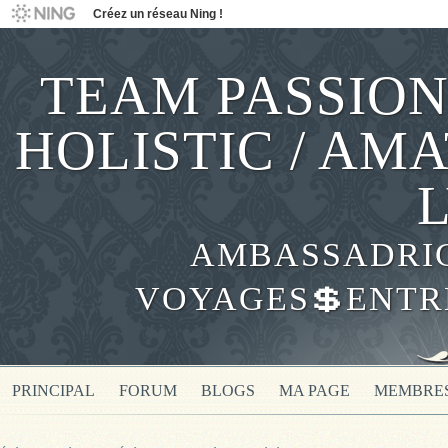
Créez un réseau Ning !
TEAM PASSION
HOLISTIC / AM
AMBASSADRICE
VOYAGES💲ENTR
PRINCIPAL
FORUM
BLOGS
MA PAGE
MEMBRE