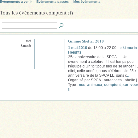
Événements à venir
Événements passés
Mes événements
Tous les événements comptent
(1)
1 mai
Samedi
1 mai 2010
de 18:00 à 22:00 –
ski morin
Heights
25e anniversaire de la SPCA LL Un
événement à célébrer ! Il est temps pour
l’équipe d’Un toit pour moi de se lancer ! 
effet, cette année, nous célébrons le 25e
anniversaire de la SPCA LL, sans c
…
Organisé par SPCA Laurentides Labelle |
Type :
nos
,
animaux
,
comptent
,
sur
,
vou
!!