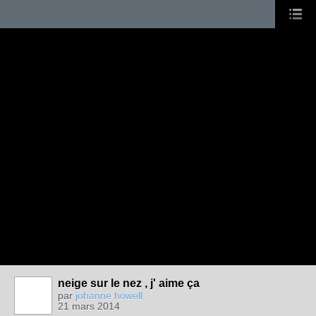
neige sur le nez , j' aime ça
par
johanne howell
21 mars 2014